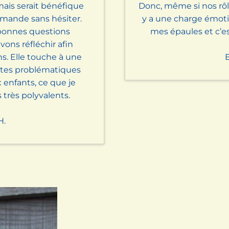
ais serait bénéfique
Donc, même si nos rôle
mmande sans hésiter.
y a une charge émot
s bonnes questions
mes épaules et c’est
ons réfléchir afin
ons. Elle touche à une
E
ntes problématiques
 enfants, ce que je
s très polyvalents.
H.