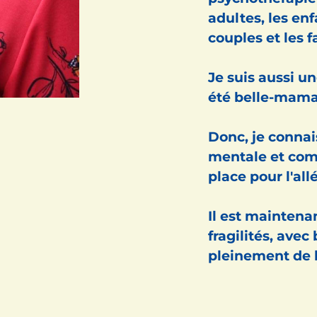
adultes, les enf
couples et les f
Je suis aussi u
été belle-mama
Donc, je connai
mentale et com
place pour l'all
Il est maintena
fragilités, avec
pleinement de l