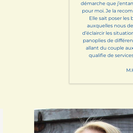
démarche que j’entam
pour moi. Je la reco
Elle sait poser le
auxquelles nous dev
d’éclaircir les situati
panoplies de différe
allant du couple aux
qualifie de service
M.