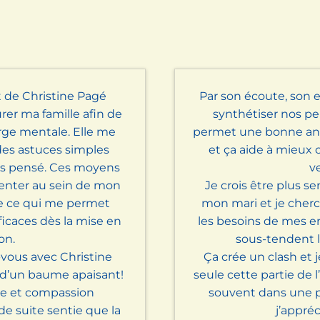
de Christine Pagé
Par son écoute, son 
rer ma famille afin de
synthétiser nos pe
rge mentale. Elle me
permet une bonne ana
des astuces simples
et ça aide à mieux
pas pensé. Ces moyens
v
enter au sein de mon
Je crois être plus s
le ce qui me permet
mon mari et je cher
fficaces dès la mise en
les besoins de mes en
on.
sous-tendent 
vous avec Christine
Ça crée un clash et 
 d’un baume apaisant!
seule cette partie de 
te et compassion
souvent dans une 
 de suite sentie que la
j’appré