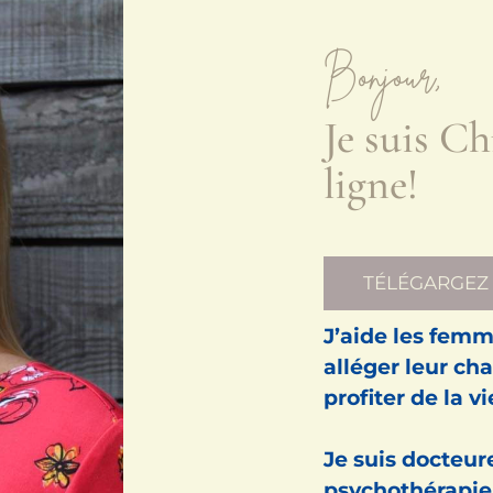
Bonjour,
Je suis Ch
ligne!
TÉLÉGARGEZ 
J’aide les fem
alléger leur c
profiter de la v
Je suis docteur
psychothérapie 